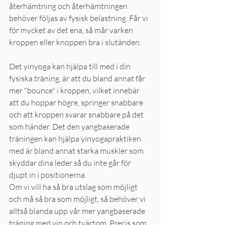
återhämtning och återhämtningen 
behöver följas av fysisk belastning. Får vi 
för mycket av det ena, så mår varken 
kroppen eller knoppen bra i slutänden. 
Det yinyoga kan hjälpa till med i din 
fysiska träning, är att du bland annat får 
mer "bounce" i kroppen, vilket innebär 
att du hoppar högre, springer snabbare 
och att kroppen svarar snabbare på det 
som händer. Det den yangbaserade 
träningen kan hjälpa yinyogapraktiken 
med är bland annat starka muskler som 
skyddar dina leder så du inte går för 
djupt in i positionerna. 
Om vi vill ha så bra utslag som möjligt 
och må så bra som möjligt, så behöver vi 
alltså blanda upp vår mer yangbaserade 
träning med yin och tvärtom. Precis som 