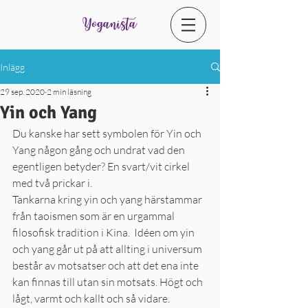
Inlägg
29 sep. 2020
2 min läsning
Yin och Yang
Du kanske har sett symbolen för Yin och 
Yang någon gång och undrat vad den 
egentligen betyder? En svart/vit cirkel 
med två prickar i.
Tankarna kring yin och yang härstammar 
från taoismen som är en urgammal 
filosofisk tradition i Kina.  Idéen om yin 
och yang går ut på att allting i universum 
består av motsatser och att det ena inte 
kan finnas till utan sin motsats. Högt och 
lågt, varmt och kallt och så vidare. 