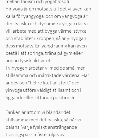
mellan taoism och yogafilosofi.
Yinyoga är en motsats till det vi även kan 
kalla för yangyoga, och om yangyoga är 
den fysiska och dynamiska yogan där vi 
vill arbeta med att bygga värme, styrka 
och stabilitet i kroppen, så är yinyogan 
dess motsats. En yangträning kan även 
bestå i att springa, träna på gym eller 
annan fysisk aktivitet.
I yinyogan arbetar vi med de små, mer 
stillsamma och inåtriktade värdena. Här 
är devisen "hellre litet än stort" och 
yinyoga utförs väldigt stillsamt och i 
liggande eller sittande positioner. 
Tanken är att om vi blandar det 
stillsamma med det fysiska, så når vi 
balans. Varje fysiskt ansträngande 
träningspass måste följas av 